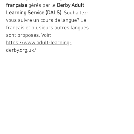
française
gérés par le
Derby Adult
Learning Service (DALS)
. Souhaitez-
vous suivre un cours de langue? Le
français et plusieurs autres langues
sont proposés. Voir:
https://www.adult-learning-
derby.org.uk/
Merci!
Nos remerciements vont à
l'Alliance
Française de Londres
pour son
soutien financier.
Télévision française
Pour visionner les journaux
télévisés français, ainsi que d'autres
émissions françaises, clickez ici:
https://www.francetvinfo.fr/replay-